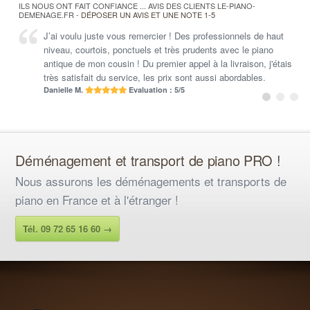
ILS NOUS ONT FAIT CONFIANCE ... AVIS DES CLIENTS LE-PIANO-
DEMENAGE.FR -
DÉPOSER UN AVIS ET UNE NOTE 1-5
J’ai voulu juste vous remercier ! Des professionnels de haut
Je vous remercie pour votre professionnalisme et le soin porté
niveau, courtois, ponctuels et très prudents avec le piano
à votre travail. Nous sommes très satisfaits de votre
antique de mon cousin ! Du premier appel à la livraison, j'étais
prestation, tout a été parfait !
très satisfait du service, les prix sont aussi abordables.
Anne-Laure T.
Evaluation : 5/5
Danielle M.
Evaluation : 5/5
Déménagement et transport de piano PRO !
Nous assurons les déménagements et transports de
piano en France et à l'étranger !
Tél. 09 72 65 16 60 →